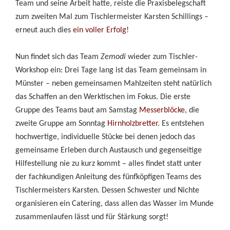
Team und seine Arbeit hatte, reiste die Praxisbelegschaft
zum zweiten Mal zum Tischlermeister Karsten Schillings –
erneut auch dies
ein voller Erfolg
!
Nun findet sich das Team
Zemodi
wieder zum Tischler-
Workshop ein: Drei Tage lang ist das Team gemeinsam in
Newsletter
Impressum
Datenschutzerklärung
Münster – neben gemeinsamen Mahlzeiten steht natürlich
Stornobedingungen und Spendenregelung
Suche
Sitemap
das Schaffen an den Werktischen im Fokus. Die erste
Gruppe des Teams baut am Samstag
Messerblöcke
, die
zweite Gruppe am Sonntag
Hirnholzbretter
. Es entstehen
hochwertige, individuelle Stücke bei denen jedoch das
gemeinsame Erleben durch Austausch und gegenseitige
Hilfestellung nie zu kurz kommt – alles findet statt unter
der fachkundigen Anleitung des fünfköpfigen Teams des
Tischlermeisters Karsten. Dessen Schwester und Nichte
organisieren ein Catering, dass allen das Wasser im Munde
zusammenlaufen lässt und für Stärkung sorgt!