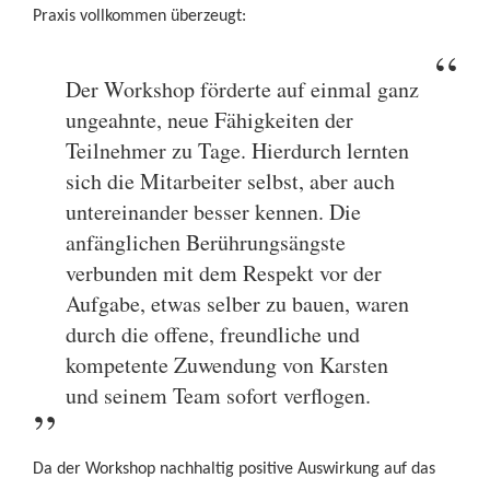
Praxis vollkommen überzeugt:
Der Workshop förderte auf einmal ganz
ungeahnte, neue Fähigkeiten der
Teilnehmer zu Tage. Hierdurch lernten
Neue Werkstatt-Adresse !
sich die Mitarbeiter selbst, aber auch
Hans-Geiger-Strasse 33
untereinander besser kennen. Die
48291 Münster-Telgte
anfänglichen Berührungsängste
In der Tischlerei Brandmann
verbunden mit dem Respekt vor der
Aufgabe, etwas selber zu bauen, waren
durch die offene, freundliche und
kompetente Zuwendung von Karsten
und seinem Team sofort verflogen.
info@tischler-schillings.de
Da der Workshop nachhaltig positive Auswirkung auf das