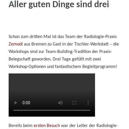
Aller guten Dinge sind drei
Date? Auch als
Gutschein
erhältlich!
Individuelle Workshops machen Ihre ganz
persönlichen Träume möglich. Bei Fragen
sprecht uns gern an — wir freuen uns auf euch!
Schon zum dritten Mal ist das Team der Radiologie-Praxis
Zemodi
aus Bremen zu Gast in der Tischler-Werkstatt – die
Workshops sind zur Team-Building-Tradition der Praxis-
Belegschaft geworden. Drei Tage gefüllt mit zwei
Workshop-Optionen und fantastischem Begleitprogramm!
Tischler*
Karsten Schillings
Bereits beim
ersten Besuch
war der Leiter der Radiologie-
0172 2909944