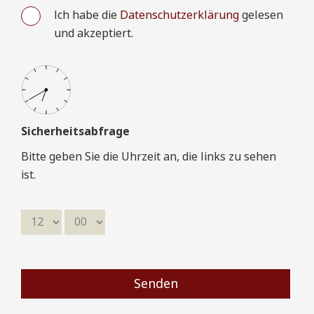
Ich habe die
Datenschutzerklärung
gelesen
Bitte geben Sie bei Bestellung eines Wertgutscheins
und akzeptiert.
den gewünschten Wert in € an:
Name des Empfängers auf dem
Gutschein
Sicherheitsabfrage
Bitte geben Sie die Uhrzeit an, die links zu sehen
Lieferadresse
ist.