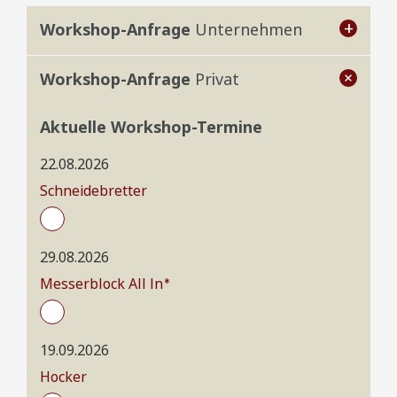
Workshop-Anfrage
Unternehmen
Bitte kontaktieren Sie mich für ein
Workshop-Anfrage
Privat
individuelles Workshop-Angebot.
Aktuelle Workshop-Termine
Bitte geben Sie an mit wievielen Personen Sie
teilnehmen möchten:
22.08.2026
Schneidebretter
29.08.2026
Messerblock All In*
19.09.2026
Hocker